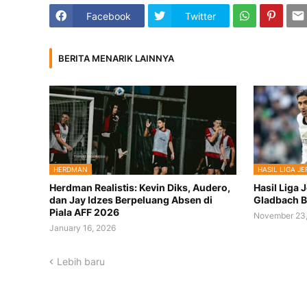
Facebook
Twitter
BERITA MENARIK LAINNYA
HERDMAN
HASIL LIGA J
Herdman Realistis: Kevin Diks, Audero,
Hasil Liga 
dan Jay Idzes Berpeluang Absen di
Gladbach B
Piala AFF 2026
November 23
January 16, 2026
Lebih baru