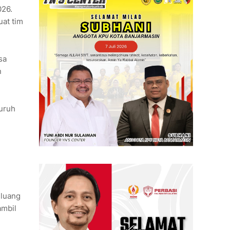
026.
uat tim
sa
n
luruh
eluang
ambil