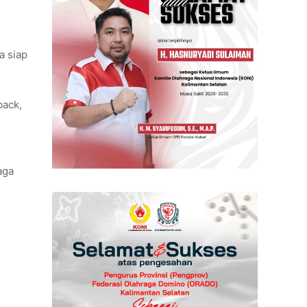
a siap
back,
aga