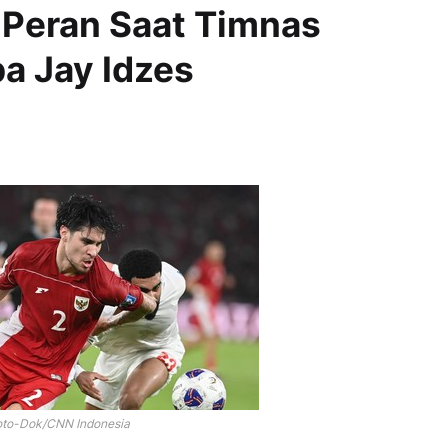
 Peran Saat Timnas
a Jay Idzes
oto-Dok/CNN Indonesia