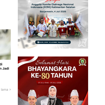
di
n Jadi
 lama