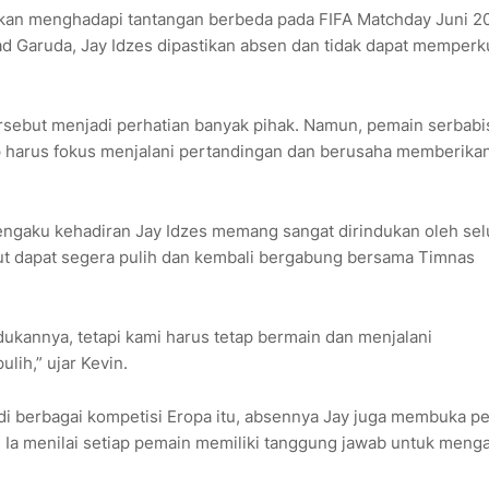
kan menghadapi tantangan berbeda pada FIFA Matchday Juni 2
ad Garuda, Jay Idzes dipastikan absen dan tidak dapat memperk
ersebut menjadi perhatian banyak pihak. Namun, pemain serbabi
 harus fokus menjalani pertandingan dan berusaha memberika
engaku kehadiran Jay Idzes memang sangat dirindukan oleh se
ebut dapat segera pulih dan kembali bergabung bersama Timnas
dukannya, tetapi kami harus tetap bermain dan menjalani
lih,” ujar Kevin.
i berbagai kompetisi Eropa itu, absennya Jay juga membuka p
. Ia menilai setiap pemain memiliki tanggung jawab untuk meng