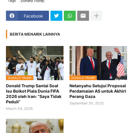
Tags
Donald Trump
Facebook
BERITA MENARIK LAINNYA
DONALD TRUMP
DONALD TRUMP
Donald Trump Santai Soal
Netanyahu Setujui Proposal
Isu Boikot Piala Dunia FIFA
Perdamaian AS untuk Akhiri
2026 oleh Iran: “Saya Tidak
Perang Gaza
Peduli”
September 30, 2025
March 04, 2026