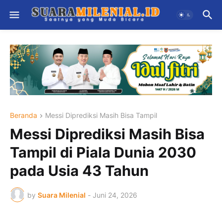
Beranda
Messi Diprediksi Masih Bisa Tampil
Messi Diprediksi Masih Bisa
Tampil di Piala Dunia 2030
pada Usia 43 Tahun
by
Suara Milenial
-
Juni 24, 2026