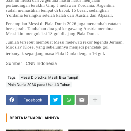
Saat ini Messi dan Argentina masih harus menjalani
pertandingan terakhir Grup J melawan Yordania. Argentina
sudah memastikan tempat di babak 16 besar, sedangkan
Yordania tersingkir setelah kalah dari Austria dan Aljazair.
Penampilan Messi di Piala Dunia 2026 juga menambah catatan
bersejarah. Tambahan dua gol ke gawang Austria membuat
Messi kini mengoleksi 18 gol di ajang Piala Dunia.
Jumlah tersebut membuat Messi melewati rekor legenda Jerman,
Miroslav Klose, yang sebelumnya menjadi pencetak gol
.
terbanyak sepanjang masa Piala Dunia dengan 16 gol
Sumber : CNN Indonesia
Tags
Messi Diprediksi Masih Bisa Tampil
Piala Dunia 2030 pada Usia 43 Tahun
Facebook
BERITA MENARIK LAINNYA