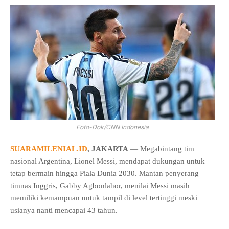
Foto-Dok/CNN Indonesia
SUARAMILENIAL.ID
, JAKARTA
— Megabintang tim
nasional Argentina, Lionel Messi, mendapat dukungan untuk
tetap bermain hingga Piala Dunia 2030. Mantan penyerang
timnas Inggris, Gabby Agbonlahor, menilai Messi masih
memiliki kemampuan untuk tampil di level tertinggi meski
usianya nanti mencapai 43 tahun.