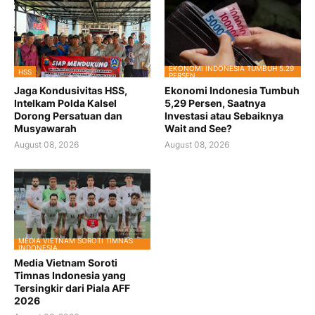
EKONOMI INDONESIA TUMBUH 5.29
HSS
PERSEN
Jaga Kondusivitas HSS,
Ekonomi Indonesia Tumbuh
Intelkam Polda Kalsel
5,29 Persen, Saatnya
Dorong Persatuan dan
Investasi atau Sebaiknya
Musyawarah
Wait and See?
August 08, 2026
August 08, 2026
MEDIA VIETNAM SOROTI TIMNAS
INDONESIA
Media Vietnam Soroti
Timnas Indonesia yang
Tersingkir dari Piala AFF
2026