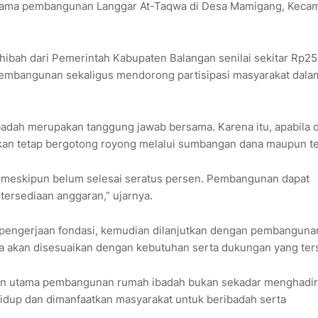
rtama pembangunan Langgar At-Taqwa di Desa Mamigang, Keca
bah dari Pemerintah Kabupaten Balangan senilai sekitar Rp250
pembangunan sekaligus mendorong partisipasi masyarakat dala
ah merupakan tanggung jawab bersama. Karena itu, apabila 
kan tetap bergotong royong melalui sumbangan dana maupun t
an meskipun belum selesai seratus persen. Pembangunan dapat
ersediaan anggaran,” ujarnya.
 pengerjaan fondasi, kemudian dilanjutkan dengan pembanguna
ya akan disesuaikan dengan kebutuhan serta dukungan yang ter
an utama pembangunan rumah ibadah bukan sekadar menghadi
idup dan dimanfaatkan masyarakat untuk beribadah serta