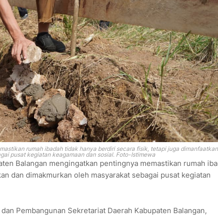
ikan rumah ibadah tidak hanya berdiri secara fisik, tetapi juga dimanfaatka
ai pusat kegiatan keagamaan dan sosial. Foto-Istimewa
ten Balangan mengingatkan pentingnya memastikan rumah ib
aatkan dan dimakmurkan oleh masyarakat sebagai pusat kegiatan
n dan Pembangunan Sekretariat Daerah Kabupaten Balangan,