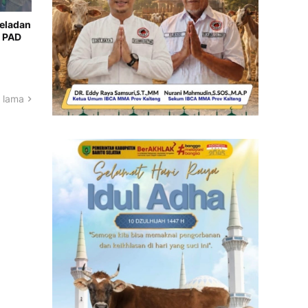
Teladan
 PAD
 lama