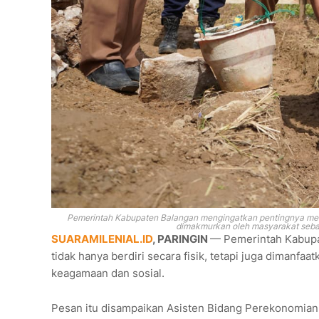
Pemerintah Kabupaten Balangan mengingatkan pentingnya memast
dimakmurkan oleh masyarakat sebag
SUARAMILENIAL.ID
, PARINGIN
— Pemerintah Kabupa
tidak hanya berdiri secara fisik, tetapi juga dimanf
keagamaan dan sosial.
Pesan itu disampaikan Asisten Bidang Perekonomia