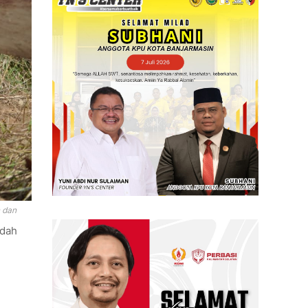
n dan
adah