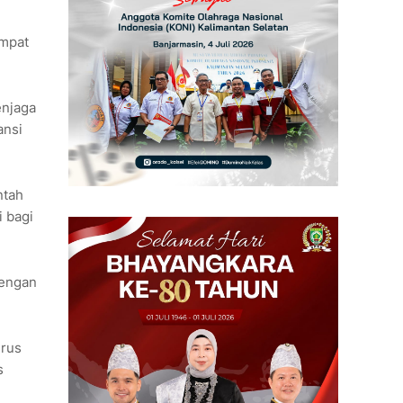
empat
enjaga
ansi
ntah
 bagi
dengan
erus
s