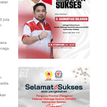
matan
 juta.
m
dana
enaga.
n
sedia.
rkan