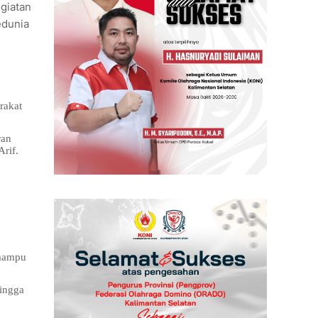
giatan
edunia
rakat
ran
rif.
 mampu
hingga