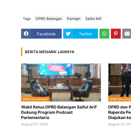
Tags
DPRD Balangan
Paringin
Saiful Arif
Facebook
Twitter
BERITA MENARIK LAINNYA
DPRD BALANGAN
DPRD BALAN
Wakil Ketua DPRD Balangan Saiful Arif
DPRD dan P
Dukung Program Podcast
Raperda Pe
Parlementaria
Diajukan k
August 07, 2026
August 07, 2