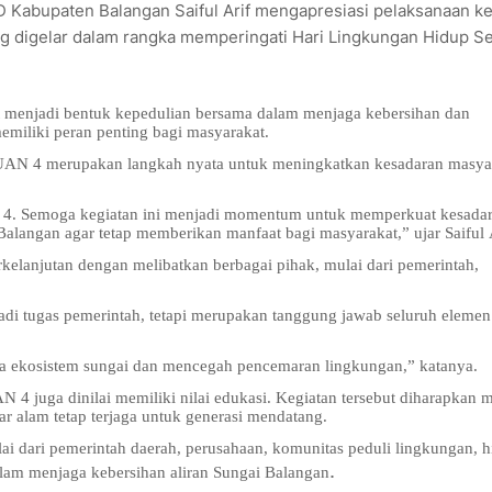
D Kabupaten Balangan Saiful Arif mengapresiasi pelaksanaan ke
g digelar dalam rangka memperingati Hari Lingkungan Hidup S
t menjadi bentuk kepedulian bersama dalam menjaga kebersihan dan
emiliki peran penting bagi masyarakat.
ARUAN 4 merupakan langkah nyata untuk meningkatkan kesadaran masya
4. Semoga kegiatan ini menjadi momentum untuk memperkuat kesada
alangan agar tetap memberikan manfaat bagi masyarakat,” ujar Saiful A
erkelanjutan dengan melibatkan berbagai pihak, mulai dari pemerintah,
di tugas pemerintah, tetapi merupakan tanggung jawab seluruh elemen
a ekosistem sungai dan mencegah pencemaran lingkungan,” katanya.
4 juga dinilai memiliki nilai edukasi. Kegiatan tersebut diharapkan
 alam tetap terjaga untuk generasi mendatang.
 dari pemerintah daerah, perusahaan, komunitas peduli lingkungan, 
.
am menjaga kebersihan aliran Sungai Balangan