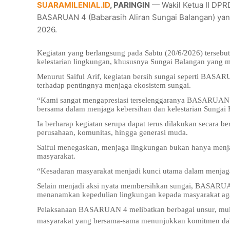
SUARAMILENIAL.ID
, PARINGIN
— Wakil Ketua II DPR
BASARUAN 4 (Babarasih Aliran Sungai Balangan) yan
2026.
Kegiatan yang berlangsung pada Sabtu (20/6/2026) tersebu
kelestarian lingkungan, khususnya Sungai Balangan yang m
Menurut Saiful Arif, kegiatan bersih sungai seperti BAS
terhadap pentingnya menjaga ekosistem sungai.
“Kami sangat mengapresiasi terselenggaranya BASARUAN 
bersama dalam menjaga kebersihan dan kelestarian Sungai B
Ia berharap kegiatan serupa dapat terus dilakukan secara b
perusahaan, komunitas, hingga generasi muda.
Saiful menegaskan, menjaga lingkungan bukan hanya menja
masyarakat.
“Kesadaran masyarakat menjadi kunci utama dalam menjag
Selain menjadi aksi nyata membersihkan sungai, BASARUAN 
menanamkan kepedulian lingkungan kepada masyarakat agar
Pelaksanaan BASARUAN 4 melibatkan berbagai unsur, mulai
masyarakat yang bersama-sama menunjukkan komitmen dal