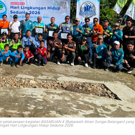
si pelaksanaan kegiatan BASARUAN 4 (Babarasih Aliran Sungai Balangan) yang 
ngati Hari Lingkungan Hidup Sedunia 2026.