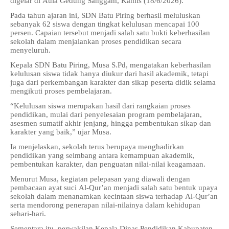
digelar di Aula Gedung Sanggam, Kamis (18/6/2026).
Pada tahun ajaran ini, SDN Batu Piring berhasil meluluskan
sebanyak 62 siswa dengan tingkat kelulusan mencapai 100
persen. Capaian tersebut menjadi salah satu bukti keberhasilan
sekolah dalam menjalankan proses pendidikan secara
menyeluruh.
Kepala SDN Batu Piring, Musa S.Pd, mengatakan keberhasilan
kelulusan siswa tidak hanya diukur dari hasil akademik, tetapi
juga dari perkembangan karakter dan sikap peserta didik selama
mengikuti proses pembelajaran.
“Kelulusan siswa merupakan hasil dari rangkaian proses
pendidikan, mulai dari penyelesaian program pembelajaran,
asesmen sumatif akhir jenjang, hingga pembentukan sikap dan
karakter yang baik,” ujar Musa.
Ia menjelaskan, sekolah terus berupaya menghadirkan
pendidikan yang seimbang antara kemampuan akademik,
pembentukan karakter, dan penguatan nilai-nilai keagamaan.
Menurut Musa, kegiatan pelepasan yang diawali dengan
pembacaan ayat suci Al-Qur’an menjadi salah satu bentuk upaya
sekolah dalam menanamkan kecintaan siswa terhadap Al-Qur’an
serta mendorong penerapan nilai-nilainya dalam kehidupan
sehari-hari.
Sementara itu, perwakilan Kepala Dinas Pendidikan Kabupaten