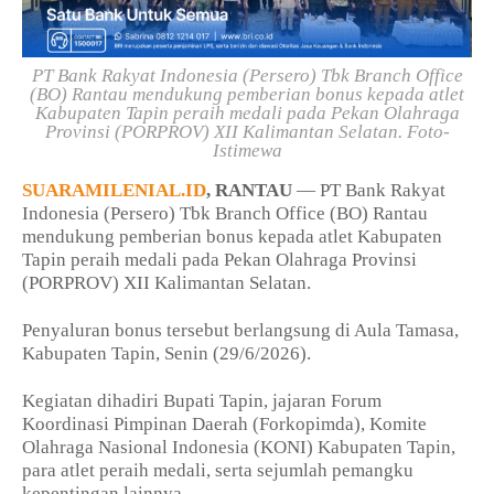
PT Bank Rakyat Indonesia (Persero) Tbk Branch Office
(BO) Rantau mendukung pemberian bonus kepada atlet
Kabupaten Tapin peraih medali pada Pekan Olahraga
Provinsi (PORPROV) XII Kalimantan Selatan.
Foto-
Istimewa
SUARAMILENIAL.ID
, RANTAU
— PT Bank Rakyat
Indonesia (Persero) Tbk Branch Office (BO) Rantau
mendukung pemberian bonus kepada atlet Kabupaten
Tapin peraih medali pada Pekan Olahraga Provinsi
(PORPROV) XII Kalimantan Selatan.
Penyaluran bonus tersebut berlangsung di Aula Tamasa,
Kabupaten Tapin, Senin (29/6/2026).
Kegiatan dihadiri Bupati Tapin, jajaran Forum
Koordinasi Pimpinan Daerah (Forkopimda), Komite
Olahraga Nasional Indonesia (KONI) Kabupaten Tapin,
para atlet peraih medali, serta sejumlah pemangku
kepentingan lainnya.