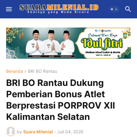
Beranda
BRI BO Rantau
BRI BO Rantau Dukung
Pemberian Bonus Atlet
Berprestasi PORPROV XII
Kalimantan Selatan
by
Suara Milenial
-
Juli 04, 2026