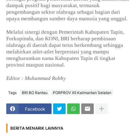
dampak positif bagi masyarakat, termasuk
pengembangan sektor olahraga sebagai bagian dari
upaya membangun sumber daya manusia yang unggul.
Melalui sinergi dengan Pemerintah Kabupaten Tapin,
Forkopimda, dan KONI, BRI berharap pembinaan
olahraga di daerah dapat terus berkembang sehingga
melahirkan atlet-atlet berprestasi yang mampu
mengharumkan nama Kabupaten Tapin di tingkat
provinsi maupun nasional.
Editor : Muhammad Robby
Tags
BRI BO Rantau
PORPROV XII Kalimantan Selatan
Facebook
BERITA MENARIK LAINNYA