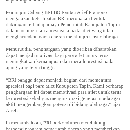
Pemimpin Cabang BRI BO Rantau Arief Pramono
mengatakan keterlibatan BRI merupakan bentuk
dukungan terhadap upaya Pemerintah Kabupaten Tapin
dalam memberikan apresiasi kepada atlet yang telah
mengharumkan nama daerah melalui prestasi olahraga.
Menurut dia, penghargaan yang diberikan diharapkan
dapat menjadi motivasi bagi para atlet untuk terus
meningkatkan kemampuan dan meraih prestasi pada
ajang yang lebih tinggi.
“BRI bangga dapat menjadi bagian dari momentum
apresiasi bagi para atlet Kabupaten Tapin. Kami berharap
penghargaan ini dapat memotivasi para atlet untuk terus
berprestasi sekaligus menginspirasi generasi muda agar
aktif mengembangkan potensi di bidang olahraga,” ujar
Arief.
Ia menambahkan, BRI berkomitmen mendukung
berbagai program pemerintah daerah yang memberikan