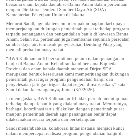
bersama enam kepala daerah se-Banua Anam dalam pertemuan
dengan Direktorat Jenderal Sumber Daya Air (SDA)
Kementerian Pekerjaan Umum di Jakarta.
Menurut Sandi, agenda tersebut merupakan bagian dari upaya
memperjuangkan dukungan pemerintah pusat terhadap program
terpadu penanganan dan pengendalian banjir di kawasan Banua
Anam. Selain itu, pertemuan juga membahas sejumlah persoalan
sumber daya air, termasuk penyelesaian Bendung Pitap yang
menjadi perhatian masyarakat.
“
BWS Kalimantan III berkomitmen penuh dalam penanganan
banjir di Banua Anam. Kehadiran kami bersama Bappeda
Provinsi dan enam kepala daerah menemui Dirjen SDA
merupakan bentuk keseriusan kami memperjuangkan dukungan
pemerintah pusat agar program pengendalian banjir dan
penyelesaian jaringan irigasi dapat segera direalisasikan
,” kata
Sandi dalam keterangannya, Jumat (3/7/2026).
Ia menegaskan, BWS Kalimantan III tidak pernah menutup mata
terhadap dampak banjir yang dialami masyarakat. Menurutnya,
berbagai koordinasi terus dilakukan dengan pemerintah pusat
maupun pemerintah daerah agar penanganan banjir dapat
dilaksanakan secara terpadu dan berkelanjutan.
Sandi menambahkan, kolaborasi lintas instansi menjadi kunci
dalam mempercepat realisasi program pengendalian banjir di