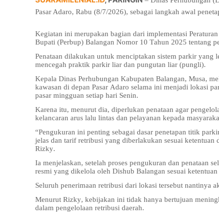
– Dinas Perhubungan (D
Pasar Adaro, Rabu (8/7/2026), sebagai langkah awal penetapa
Kegiatan ini merupakan bagian dari implementasi
Peratura
Bupati (Perbup) Balangan Nomor 10 Tahun 2025
tentang pe
Penataan dilakukan untuk menciptakan sistem parkir yang l
mencegah praktik parkir liar dan pungutan liar (pungli).
Kepala Dinas Perhubungan Kabupaten Balangan, Musa, mel
kawasan di depan Pasar Adaro selama ini menjadi lokasi pa
pasar mingguan setiap hari Senin.
Karena itu, menurut dia, diperlukan penataan agar pengelo
kelancaran arus lalu lintas dan pelayanan kepada masyaraka
“Pengukuran ini penting sebagai dasar penetapan titik par
jelas dan tarif retribusi yang diberlakukan sesuai ketentuan
Rizky.
Ia menjelaskan, setelah proses pengukuran dan penataan sele
resmi yang dikelola oleh Dishub Balangan sesuai ketentua
Seluruh penerimaan retribusi dari lokasi tersebut nantiny
Menurut Rizky, kebijakan ini tidak hanya bertujuan meningk
dalam pengelolaan retribusi daerah.