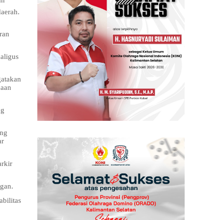
an
daerah.
ran
aligus
gatakan
naan
ng
ang
ar
rkir
ngan.
bilitas