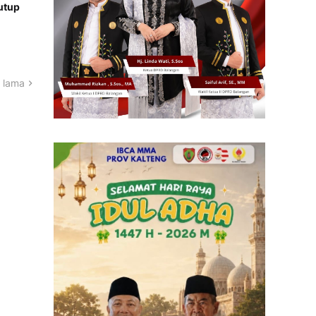
utup
 lama