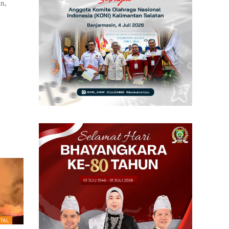
in,
TAL