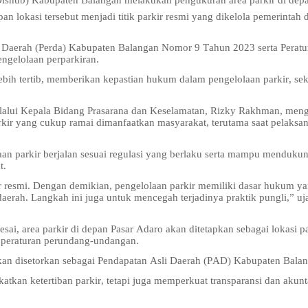
ishub) Kabupaten Balangan melakukan pengukuran area parkir di dep
n lokasi tersebut menjadi titik parkir resmi yang dikelola pemerintah 
n Daerah (Perda) Kabupaten Balangan Nomor 9 Tahun 2023
serta
Peratu
ngelolaan perparkiran.
ebih tertib, memberikan kepastian hukum dalam pengelolaan parkir, sek
alui Kepala Bidang Prasarana dan Keselamatan, Rizky Rakhman, men
rkir yang cukup ramai dimanfaatkan masyarakat, terutama saat pelaksa
laan parkir berjalan sesuai regulasi yang berlaku serta mampu menduku
t.
kir resmi. Dengan demikian, pengelolaan parkir memiliki dasar hukum y
 daerah. Langkah ini juga untuk mencegah terjadinya praktik pungli,” uj
sai, area parkir di depan Pasar Adaro akan ditetapkan sebagai lokasi pa
n peraturan perundang-undangan.
a akan disetorkan sebagai Pendapatan Asli Daerah (PAD) Kabupaten Bala
atkan ketertiban parkir, tetapi juga memperkuat transparansi dan akunta