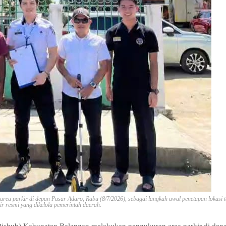
a parkir di depan Pasar Adaro, Rabu (8/7/2026), sebagai langkah awal penetapan lokasi t
kir resmi yang dikelola pemerintah daerah.