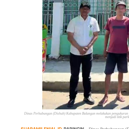
Dinas Perhubungan (Dishub) Kabupaten Balangan melakukan pengukuran are
menjadi titik par
SUARAMILENIAL.ID
, PARINGIN