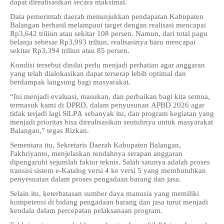
dapat direalisasikan secara maksimal.
Data pemerintah daerah menunjukkan pendapatan Kabupaten
Balangan berhasil melampaui target dengan realisasi mencapai
Rp3,642 triliun atau sekitar 108 persen. Namun, dari total pagu
belanja sebesar Rp3,993 triliun, realisasinya baru mencapai
sekitar Rp3,394 triliun atau 85 persen.
Kondisi tersebut dinilai perlu menjadi perhatian agar anggaran
yang telah dialokasikan dapat terserap lebih optimal dan
berdampak langsung bagi masyarakat.
“Ini menjadi evaluasi, masukan, dan perbaikan bagi kita semua,
termasuk kami di DPRD, dalam penyusunan APBD 2026 agar
tidak terjadi lagi SiLPA sebanyak itu, dan program kegiatan yang
menjadi prioritas bisa direalisasikan seutuhnya untuk masyarakat
Balangan,” tegas Rizkan.
Sementara itu, Sekretaris Daerah Kabupaten Balangan,
Fakhriyanto, menjelaskan rendahnya serapan anggaran
dipengaruhi sejumlah faktor teknis. Salah satunya adalah proses
transisi sistem e-Katalog versi 4 ke versi 5 yang membutuhkan
penyesuaian dalam proses pengadaan barang dan jasa.
Selain itu, keterbatasan sumber daya manusia yang memiliki
kompetensi di bidang pengadaan barang dan jasa turut menjadi
kendala dalam percepatan pelaksanaan program.