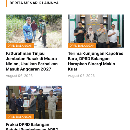
BERITA MENARIK LAINNYA
DPRD BALANGAN
DPRD BALANGAN
Fatturahman Tinjau
Terima Kunjungan Kapolres
Jembatan Rusak di Muara
Baru, DPRD Balangan
Ninian, Usulkan Perbaikan
Harapkan Sinergi Makin
Masuk Anggaran 2027
Kuat
August 06, 2026
August 05, 2026
DPRD BALANGAN
Fraksi DPRD Balangan
Setujui Pembahasan APBD