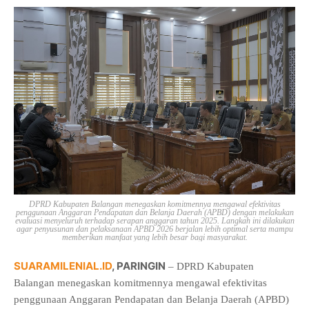
DPRD Kabupaten Balangan menegaskan komitmennya mengawal efektivitas
penggunaan Anggaran Pendapatan dan Belanja Daerah (APBD) dengan melakukan
evaluasi menyeluruh terhadap serapan anggaran tahun 2025. Langkah ini dilakukan
agar penyusunan dan pelaksanaan APBD 2026 berjalan lebih optimal serta mampu
memberikan manfaat yang lebih besar bagi masyarakat.
SUARAMILENIAL.ID
, PARINGIN
– DPRD Kabupaten
Balangan menegaskan komitmennya mengawal efektivitas
penggunaan Anggaran Pendapatan dan Belanja Daerah (APBD)