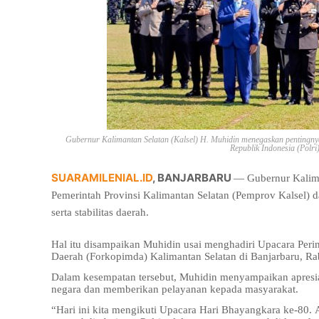
Gubernur Kalimantan Selatan (Kalsel) H. Muhidin menegaskan pentingnya
Republik Indonesia (Polri
SUARAMILENIAL.ID
, BANJARBARU
— Gubernur Kalima
Pemerintah Provinsi Kalimantan Selatan (Pemprov Kalsel) 
serta stabilitas daerah.
Hal itu disampaikan Muhidin usai menghadiri Upacara Per
Daerah (Forkopimda) Kalimantan Selatan di Banjarbaru, Ra
Dalam kesempatan tersebut, Muhidin menyampaikan apresia
negara dan memberikan pelayanan kepada masyarakat.
“Hari ini kita mengikuti Upacara Hari Bhayangkara ke-80. 