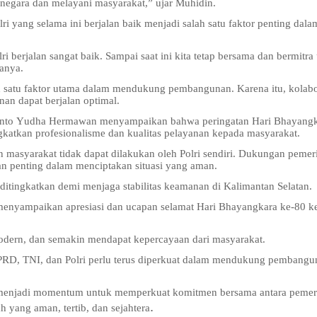
 negara dan melayani masyarakat,” ujar Muhidin.
ri yang selama ini berjalan baik menjadi salah satu faktor penting dala
i berjalan sangat baik. Sampai saat ini kita tetap bersama dan bermitra
anya.
atu faktor utama dalam mendukung pembangunan. Karena itu, kolabo
an dapat berjalan optimal.
osyanto Yudha Hermawan menyampaikan bahwa peringatan Hari Bhayangk
gkatkan profesionalisme dan kualitas pelayanan kepada masyarakat.
 masyarakat tidak dapat dilakukan oleh Polri sendiri. Dukungan pemer
an penting dalam menciptakan situasi yang aman.
us ditingkatkan demi menjaga stabilitas keamanan di Kalimantan Selatan.
menyampaikan apresiasi dan ucapan selamat Hari Bhayangkara ke-80 k
, modern, dan semakin mendapat kepercayaan dari masyarakat.
DPRD, TNI, dan Polri perlu terus diperkuat dalam mendukung pembangu
n menjadi momentum untuk memperkuat komitmen bersama antara pemer
.
yang aman, tertib, dan sejahtera