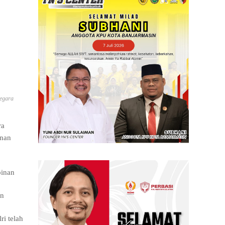
Negara
ra
anan
pinan
an
i telah