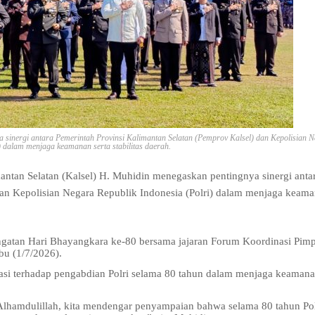
 sinergi antara Pemerintah Provinsi Kalimantan Selatan (Pemprov Kalsel) dan Kepolisian 
) dalam menjaga keamanan serta stabilitas daerah.
ntan Selatan (Kalsel) H. Muhidin menegaskan pentingnya sinergi anta
dan Kepolisian Negara Republik Indonesia (Polri) dalam menjaga keam
ingatan Hari Bhayangkara ke-80 bersama jajaran Forum Koordinasi Pim
bu (1/7/2026).
si terhadap pengabdian Polri selama 80 tahun dalam menjaga keaman
Alhamdulillah, kita mendengar penyampaian bahwa selama 80 tahun Polr