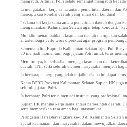
mengabdi. Artinya, Polri selalu semangat mengabdi kepada
Ia mengatakan, kerja sama antara pemerintah daerah dan Pol
menciptakan kondisi daerah yang aman dan kondusif.
“Selama ini kerja sama antara pemerintah daerah dengan Polr
mengamankan Kalimantan Selatan agar tetap kondusif,” kat
Muhidin menambahkan, keamanan daerah merupakan salah s
antarlembaga perlu terus diperkuat agar program pembangun
Sementara itu, Kapolda Kalimantan Selatan Irjen Pol. R
80 menjadi momentum bagi jajaran Polri untuk terus menin
Menurutnya, keberhasilan menjaga keamanan dan ketertiban
daerah, TNI, serta seluruh elemen masyarakat menjadi bagi
Ia berharap sinergi yang telah terjalin selama ini dapat ter
Ketua DPRD Provinsi Kalimantan Selatan Supian HK juga 
seluruh jajaran Polri.
Ia berharap Polri terus menjadi institusi yang profesional
Supian HK menilai kerja sama antara pemerintah daerah, 
serta memberikan rasa aman bagi masyarakat.
Peringatan Hari Bhayangkara ke-80 di Kalimantan Selata
aparat keamanan, dan masyarakat dalam mewujudkan daerah 