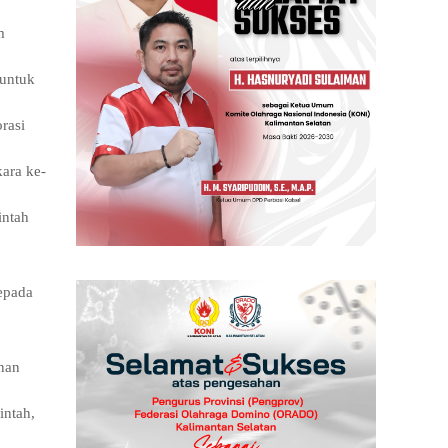
m
 untuk
rasi
ara ke-
intah
epada
nan
intah,