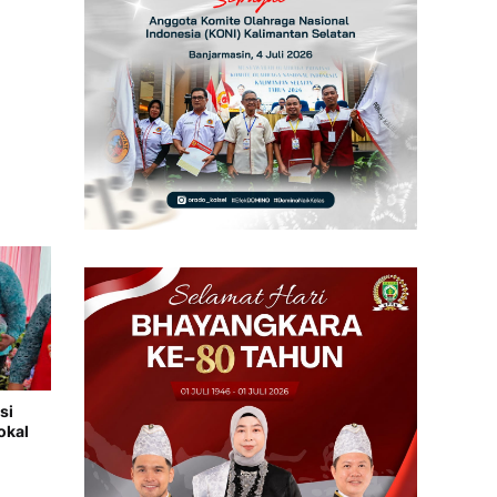
si
okal