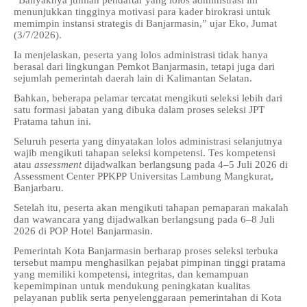
“Banyaknya jumlah pendaftar yang lolos administrasi ini
menunjukkan tingginya motivasi para kader birokrasi untuk
memimpin instansi strategis di Banjarmasin,” ujar Eko, Jumat
(3/7/2026).
Ia menjelaskan, peserta yang lolos administrasi tidak hanya
berasal dari lingkungan Pemkot Banjarmasin, tetapi juga dari
sejumlah pemerintah daerah lain di Kalimantan Selatan.
Bahkan, beberapa pelamar tercatat mengikuti seleksi lebih dari
satu formasi jabatan yang dibuka dalam proses seleksi JPT
Pratama tahun ini.
Seluruh peserta yang dinyatakan lolos administrasi selanjutnya
wajib mengikuti tahapan seleksi kompetensi. Tes kompetensi
atau
assessment
dijadwalkan berlangsung pada 4–5 Juli 2026 di
Assessment Center PPKPP Universitas Lambung Mangkurat,
Banjarbaru.
Setelah itu, peserta akan mengikuti tahapan pemaparan makalah
dan wawancara yang dijadwalkan berlangsung pada 6–8 Juli
2026 di POP Hotel Banjarmasin.
Pemerintah Kota Banjarmasin berharap proses seleksi terbuka
tersebut mampu menghasilkan pejabat pimpinan tinggi pratama
yang memiliki kompetensi, integritas, dan kemampuan
kepemimpinan untuk mendukung peningkatan kualitas
pelayanan publik serta penyelenggaraan pemerintahan di Kota