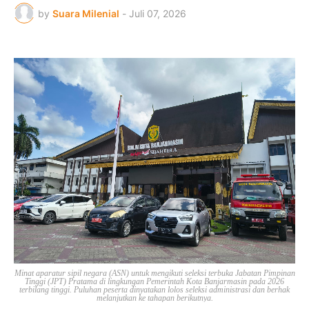
by
Suara Milenial
-
Juli 07, 2026
Minat aparatur sipil negara (ASN) untuk mengikuti seleksi terbuka Jabatan Pimpinan
Tinggi (JPT) Pratama di lingkungan Pemerintah Kota Banjarmasin pada 2026
terbilang tinggi. Puluhan peserta dinyatakan lolos seleksi administrasi dan berhak
melanjutkan ke tahapan berikutnya.