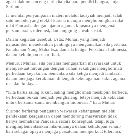
agar tidak melenceng dari cita-cita para pendiri bangsa,” ujar
Suripno.
Ia menilai penyampaian materi melalui tausyiah menjadi salah
satu metode yang efektif karena mampu menghubungkan nilai-
nilai Pancasila dengan ajaran agama, khususnya mengenai
persaudaraan, toleransi, dan tanggung jawab sosial.
Dalam kegiatan tersebut, Ustaz Muhari yang menjadi
narasumber menekankan pentingnya mengamalkan sila pertama,
Ketuhanan Yang Maha Esa, dan sila ketiga, Persatuan Indonesia,
dalam kehidupan sehari-hari.
Menurut Muhari, sila pertama mengajarkan masyarakat untuk
memperkuat hubungan dengan Tuhan sekaligus menghormati
perbedaan keyakinan. Sementara sila ketiga menjadi landasan
dalam menjaga kerukunan di tengah keberagaman suku, agama,
ras, dan budaya.
“Kita harus saling rukun, saling menghormati meskipun berbeda.
Perbedaan bukan menjadi penghalang, tetapi menjadi kekuatan
untuk bersama-sama membangun Indonesia,” kata Muhari.
Suripno berharap penguatan wawasan kebangsaan melalui
pendekatan keagamaan dapat mendorong masyarakat tidak
hanya memahami Pancasila secara konseptual, tetapi juga
mengimplementasikan nilai-nilainya dalam kehidupan sehari-
hari sebagai upaya menjaga persatuan, memperkuat toleransi,