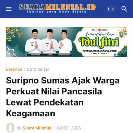
Beranda
dprd kalsel
Suripno Sumas Ajak Warga
Perkuat Nilai Pancasila
Lewat Pendekatan
Keagamaan
by
Suara Milenial
-
Juli 03, 2026