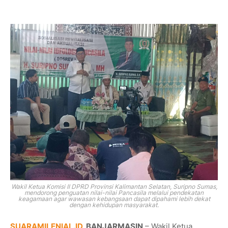
Wakil Ketua Komisi II DPRD Provinsi Kalimantan Selatan, Suripno Sumas,
mendorong penguatan nilai-nilai Pancasila melalui pendekatan
keagamaan agar wawasan kebangsaan dapat dipahami lebih dekat
dengan kehidupan masyarakat.
SUARAMILENIAL.ID
, BANJARMASIN
– Wakil Ketua