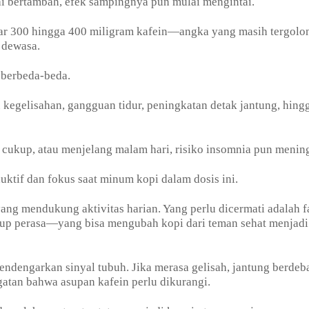
i bertambah, efek sampingnya pun mulai mengintai.
tar 300 hingga 400 miligram kafein—angka yang masih tergolo
g dewasa.
n berbeda-beda.
 kegelisahan, gangguan tidur, peningkatan detak jantung, hing
 cukup, atau menjelang malam hari, risiko insomnia pun menin
oduktif dan fokus saat minum kopi dalam dosis ini.
yang mendukung aktivitas harian. Yang perlu dicermati adalah f
rup perasa—yang bisa mengubah kopi dari teman sehat menjadi
endengarkan sinyal tubuh. Jika merasa gelisah, jantung berdeba
gatan bahwa asupan kafein perlu dikurangi.