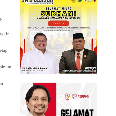
k
ngkir
etap
 minum
an