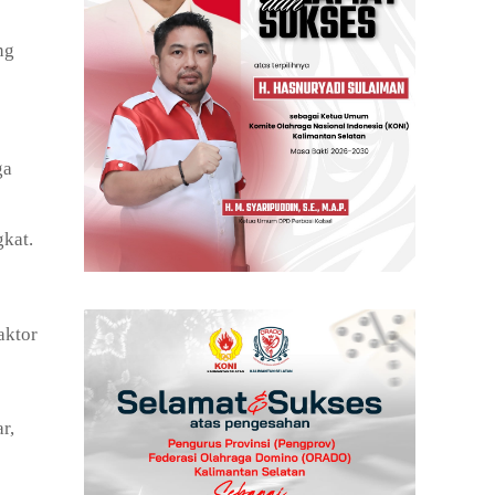
ng
ga
gkat.
aktor
r,