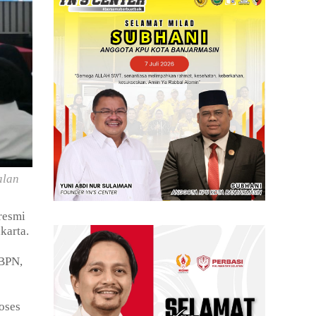
alan
resmi
karta.
/BPN,
oses