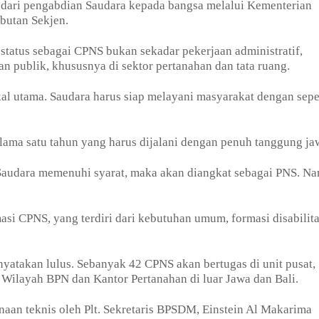
al dari pengabdian Saudara kepada bangsa melalui Kementerian
butan Sekjen.
atus sebagai CPNS bukan sekadar pekerjaan administratif,
 publik, khususnya di sektor pertanahan dan tata ruang.
bekal utama. Saudara harus siap melayani masyarakat dengan sep
lama satu tahun yang harus dijalani dengan penuh tanggung j
n Saudara memenuhi syarat, maka akan diangkat sebagai PNS. N
si CPNS, yang terdiri dari kebutuhan umum, formasi disabilita
inyatakan lulus. Sebanyak 42 CPNS akan bertugas di unit pusat,
 Wilayah BPN dan Kantor Pertanahan di luar Jawa dan Bali.
aan teknis oleh Plt. Sekretaris BPSDM, Einstein Al Makarima