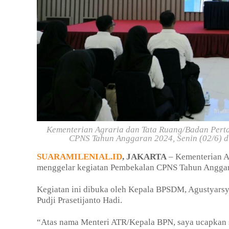
Kementerian Agraria dan Tata Ruang/Badan Pert
CPNS Tahun Anggaran 2024, Senin (02/6) di
SUARAMILENIAL.ID
, JAKARTA
– Kementerian A
menggelar kegiatan Pembekalan CPNS Tahun Anggaran
Kegiatan ini dibuka oleh Kepala BPSDM, Agustyarsy
Pudji Prasetijanto Hadi.
“Atas nama Menteri ATR/Kepala BPN, saya ucapkan se