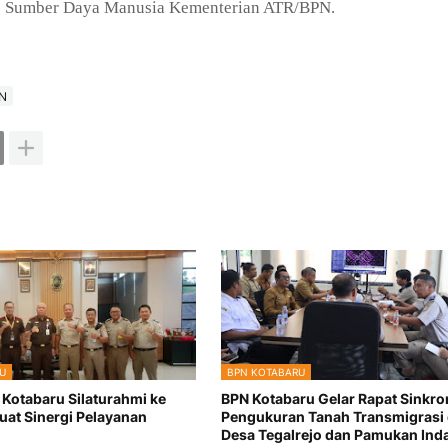
iro Sumber Daya Manusia Kementerian ATR/BPN.
PN
U
BPN KOTABARU
 Kotabaru Silaturahmi ke
BPN Kotabaru Gelar Rapat Sinkro
kuat Sinergi Pelayanan
Pengukuran Tanah Transmigrasi 
n
Desa Tegalrejo dan Pamukan Ind