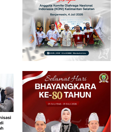
nisasi
di
ah