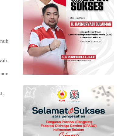
enuh
awab.
amun
s,