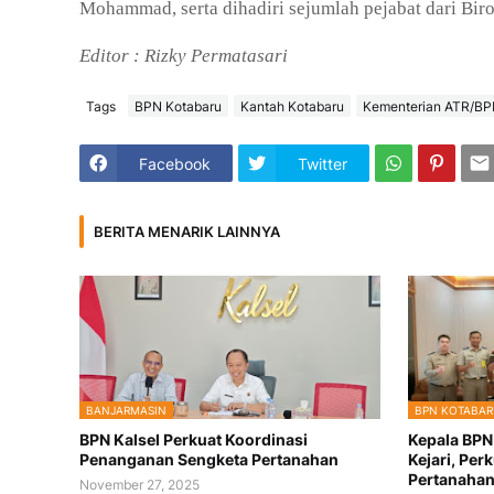
Mohammad, serta dihadiri sejumlah pejabat dari B
Editor : Rizky Permatasari
Tags
BPN Kotabaru
Kantah Kotabaru
Kementerian ATR/B
Facebook
Twitter
BERITA MENARIK LAINNYA
BANJARMASIN
BPN KOTABAR
BPN Kalsel Perkuat Koordinasi
Kepala BPN
Penanganan Sengketa Pertanahan
Kejari, Per
Pertanaha
November 27, 2025