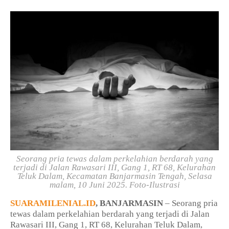
Seorang pria tewas dalam perkelahian berdarah yang
terjadi di Jalan Rawasari III, Gang 1, RT 68, Kelurahan
Teluk Dalam, Kecamatan Banjarmasin Tengah, Selasa
malam, 10 Juni 2025.
Foto-Ilustrasi
SUARAMILENIAL.ID
, BANJARMASIN
– Seorang pria
tewas dalam perkelahian berdarah yang terjadi di Jalan
Rawasari III, Gang 1, RT 68, Kelurahan Teluk Dalam,