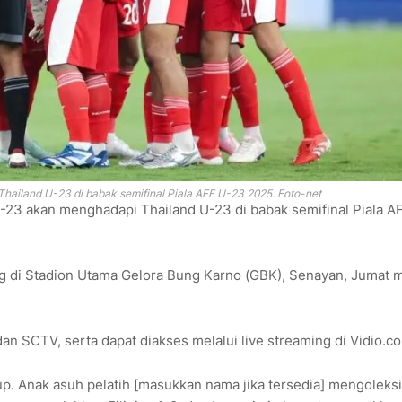
ailand U-23 di babak semifinal Piala AFF U-23 2025. Foto-net
-23 akan menghadapi Thailand U-23 di babak semifinal Piala A
ung di Stadion Utama Gelora Bung Karno (GBK), Senayan, Jumat 
an SCTV, serta dapat diakses melalui live streaming di Vidio.c
p. Anak asuh pelatih [masukkan nama jika tersedia] mengoleksi