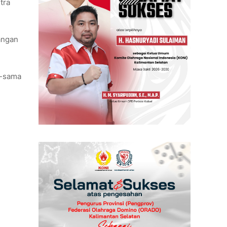
tra
angan
a-sama