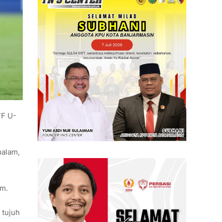
FF U-
malam,
om.
 tujuh