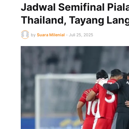
Jadwal Semifinal Pial
Thailand, Tayang Lang
by
Suara Milenial
-
Juli 25, 2025