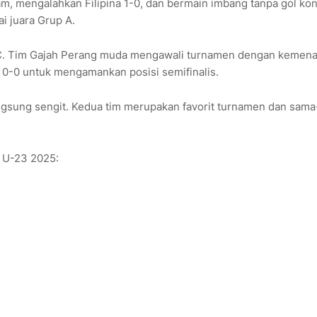
am, mengalahkan Filipina 1-0, dan bermain imbang tanpa gol kon
i juara Grup A.
up C. Tim Gajah Perang muda mengawali turnamen dengan kemen
 0-0 untuk mengamankan posisi semifinalis.
angsung sengit. Kedua tim merupakan favorit turnamen dan sam
F U-23 2025: