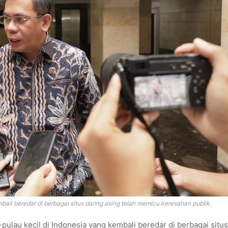
bali beredar di berbagai situs daring asing telah memicu keresahan publik.
-pulau kecil di Indonesia yang kembali beredar di berbagai situs