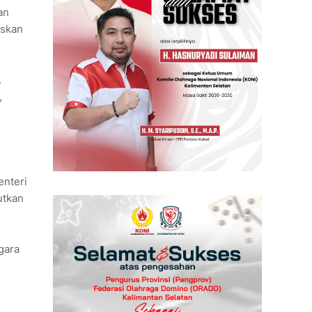
an
askan
.
,
enteri
utkan
gara