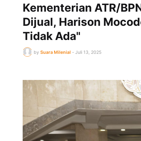
Kementerian ATR/BPN
Dijual, Harison Moc
Tidak Ada"
by
Suara Milenial
-
Juli 13, 2025