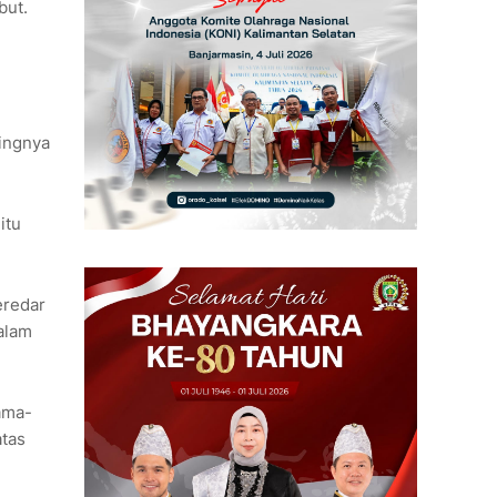
but.
ingnya
itu
eredar
dalam
sama-
atas