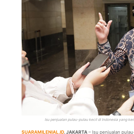
Isu penjualan pulau-pulau kecil di Indonesia yang kem
SUARAMILENIAL.ID
, JAKARTA
– Isu penjualan pulau