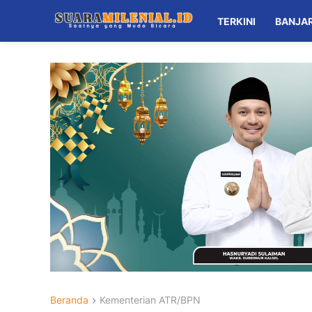
TERKINI
BANJA
Beranda
Kementerian ATR/BPN