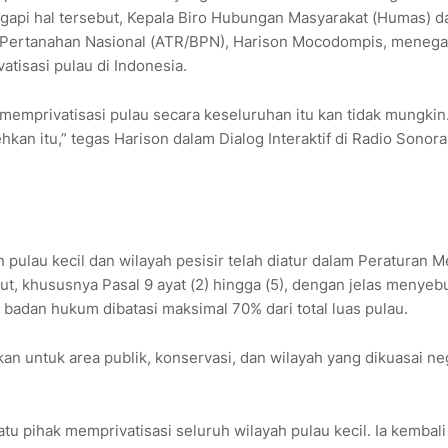
gapi hal tersebut, Kepala Biro Hubungan Masyarakat (Humas) d
n Pertanahan Nasional (ATR/BPN), Harison Mocodompis, meneg
tisasi pulau di Indonesia.
i memprivatisasi pulau secara keseluruhan itu kan tidak mungkin
 itu,” tegas Harison dalam Dialog Interaktif di Radio Sonora
pulau kecil dan wilayah pesisir telah diatur dalam Peraturan M
t, khususnya Pasal 9 ayat (2) hingga (5), dengan jelas menyeb
badan hukum dibatasi maksimal 70% dari total luas pulau.
an untuk area publik, konservasi, dan wilayah yang dikuasai ne
u pihak memprivatisasi seluruh wilayah pulau kecil. Ia kembali