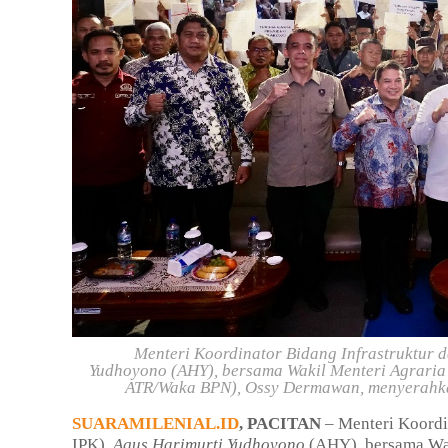
Menteri Koordinator Bidang Infrastruktu
Yudhoyono
(AHY), bersama Wakil Menteri Agrari
ATR/Waka BPN),
Ossy Dermawan
, menyerahk
SUARAMILENIAL.ID
, PACITAN
– Menteri Koordi
IPK),
Agus Harimurti Yudhoyono
(AHY), bersama Wak