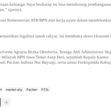
teraan keluarga. Saya berharap ini bisa mendorong pembanguna
an,” ujarnya.
ran Kementerian ATR/BPN atas kerja nyata dalam mendekatka
memastikan legalitas tanah rakyat. Ini membuka akses ekonomi
 Reforma Agraria Rezka Oktoberia, Tenaga Ahli Administrasi Ne
r Wilayah BPN Jawa Timur Asep Heri, sejumlah Kepala Kantor
ati Pacitan Indrata Nur Bayuaji, serta unsur Forkopimda Kabu
PN
menteri ahy
Pacitan
PTSL