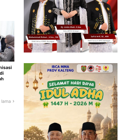
nisasi
di
ah
 lama