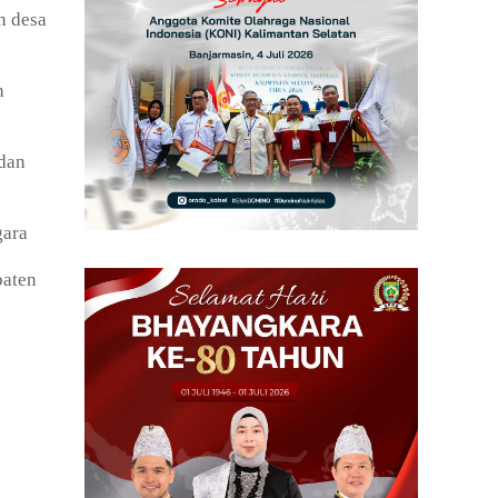
n desa
n
 dan
gara
paten