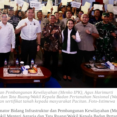
r dan Pembangunan Kewilayahan (Menko IPK),
Agus Harimurti
a dan Tata Ruang/Wakil Kepala Badan Pertanahan Nasional (W
an sertifikat tanah kepada masyarakat Pacitan. Foto-Istimewa
nator Bidang Infrastruktur dan Pembangunan Kewilayahan (M
il Menteri Agraria dan Tata Ruang/Wakil Kepala Badan Perta