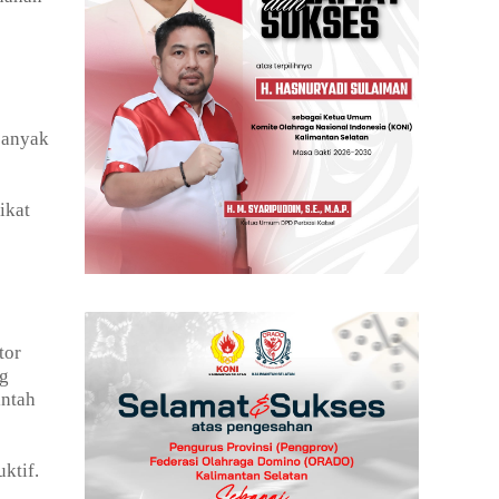
ebanyak
ikat
tor
ng
intah
uktif.