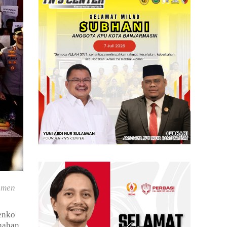
amen
enko
nahan