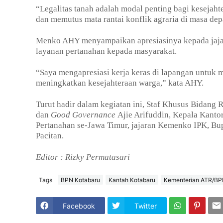
“Legalitas tanah adalah modal penting bagi kesejah
dan memutus mata rantai konflik agraria di masa dep
Menko AHY menyampaikan apresiasinya kepada jaja
layanan pertanahan kepada masyarakat.
“Saya mengapresiasi kerja keras di lapangan untuk 
meningkatkan kesejahteraan warga,” kata AHY.
Turut hadir dalam kegiatan ini, Staf Khusus Bidang
dan
Good Governance
Ajie Arifuddin, Kepala Kanto
Pertanahan se-Jawa Timur, jajaran Kemenko IPK, Bup
Pacitan.
Editor : Rizky Permatasari
Tags
BPN Kotabaru
Kantah Kotabaru
Kementerian ATR/B
Facebook
Twitter