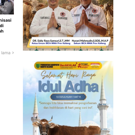
nisasi
di
ah
 lama