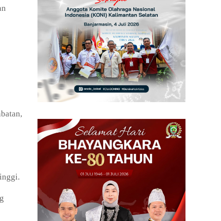
an
abatan,
inggi.
ng