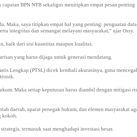
as capaian BPN NTB sekaligus menitipkan empat pesan penting
da. Maka, saya titipkan empat hal yang penting: penguatan data
serta integritas dan semangat melayani masyarakat,” ujar Ossy.
 baik dari sisi kuantitas maupun kualitas.
risan yang harus dijaga untuk generasi mendatang.
ematis Lengkap (PTSL) dicek kembali akurasinya, guna mencega
tronik.
um. Maka setiap keputusan harus diambil dengan mitigasi ri
ntah daerah, aparat penegak hukum, dan elemen masyarakat ag
g kokoh.
strategis, termasuk saat menghadapi investasi besar.