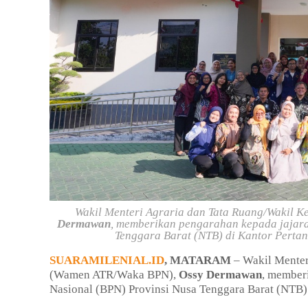
Wakil Menteri Agraria dan Tata Ruang/Wakil 
Dermawan
, memberikan pengarahan kepada jajar
Tenggara Barat (NTB) di Kantor Pertan
SUARAMILENIAL.ID
, MATARAM
– Wakil Menter
(Wamen ATR/Waka BPN),
Ossy Dermawan
, member
Nasional (BPN) Provinsi Nusa Tenggara Barat (NTB) 