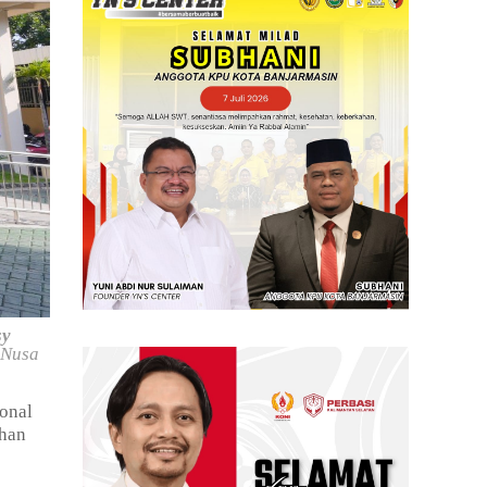
sy
 Nusa
onal
ahan