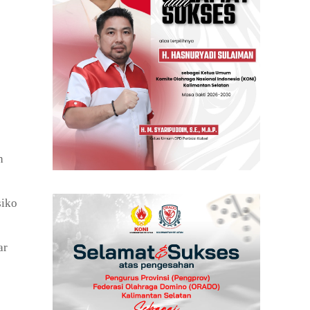
h
siko
ar