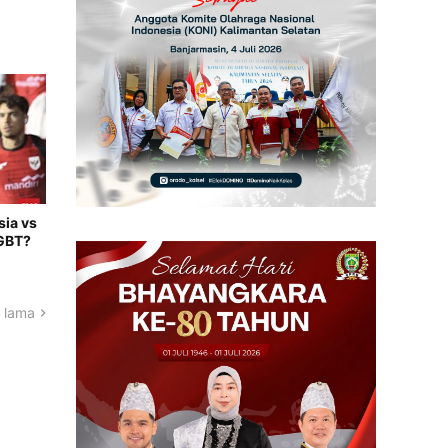
ia vs
 GBT?
 lama