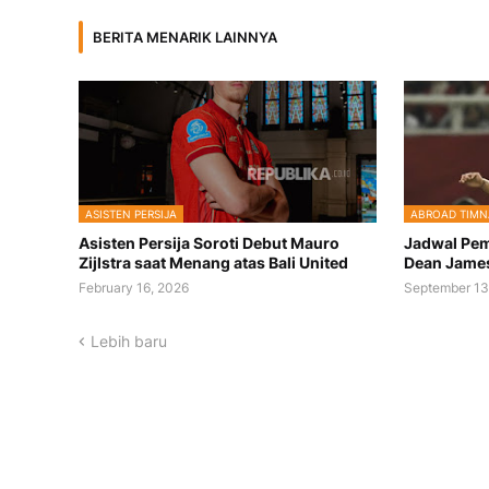
BERITA MENARIK LAINNYA
ASISTEN PERSIJA
ABROAD TIMN
Asisten Persija Soroti Debut Mauro
Jadwal Pem
Zijlstra saat Menang atas Bali United
Dean James
February 16, 2026
September 13
Lebih baru