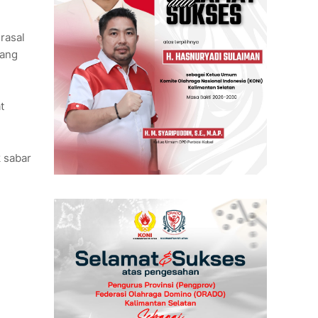
rasal
jang
t
 sabar