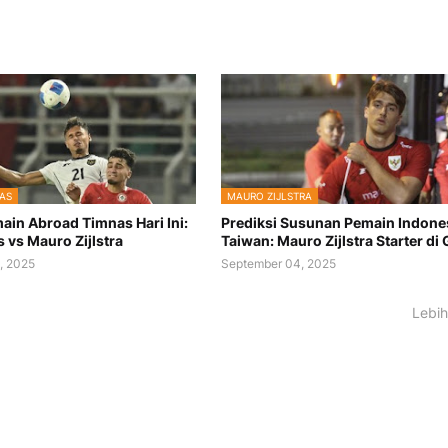
AS
MAURO ZIJLSTRA
ain Abroad Timnas Hari Ini:
Prediksi Susunan Pemain Indones
 vs Mauro Zijlstra
Taiwan: Mauro Zijlstra Starter di
, 2025
September 04, 2025
Lebih