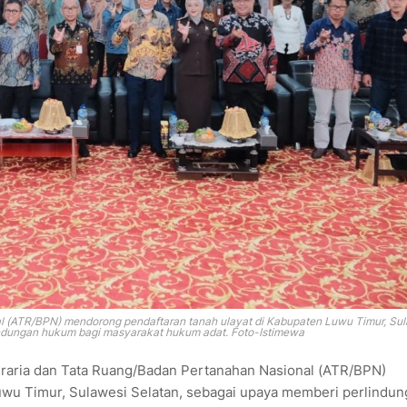
l (ATR/BPN) mendorong pendaftaran tanah ulayat di Kabupaten Luwu Timur, Su
indungan hukum bagi masyarakat hukum adat. Foto-Istimewa
raria dan Tata Ruang/Badan Pertanahan Nasional (ATR/BPN)
uwu Timur, Sulawesi Selatan, sebagai upaya memberi perlindu