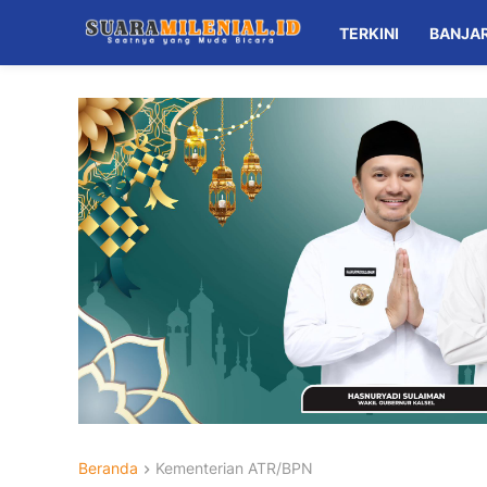
TERKINI
BANJA
Beranda
Kementerian ATR/BPN