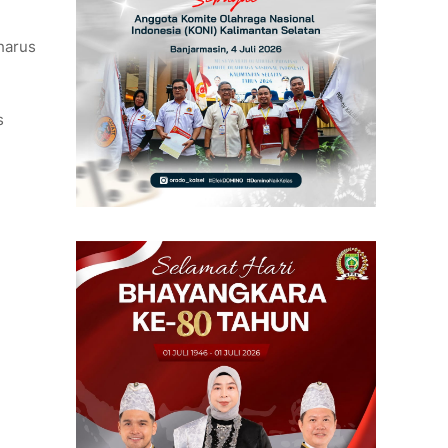
 harus
s