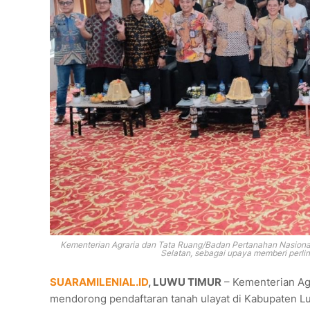
Kementerian Agraria dan Tata Ruang/Badan Pertanahan Nasiona
Selatan, sebagai upaya memberi perl
SUARAMILENIAL.ID
, LUWU TIMUR
– Kementerian Ag
mendorong pendaftaran tanah ulayat di Kabupaten L