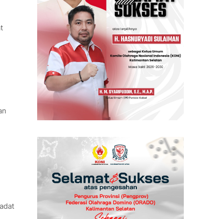
t
an
adat