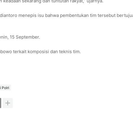
 keadaan sekarang dan tuntutan rakyat,” ujarnya.
rdiantoro menepis isu bahwa pembentukan tim tersebut bertuju
Senin, 15 September.
wo terkait komposisi dan teknis tim.
 Polri