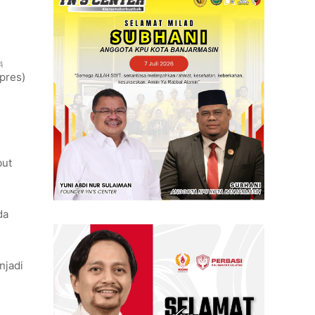
A
pres)
but
da
njadi