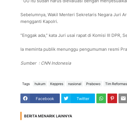
“UU itu sudah harus dievaluasi dengan menyesuaikan
Sebelumnya, Wakil Menteri Sekretaris Negara Juri A
mengganti Kapolri.
“Enggak ada,” kata Juri usai rapat di Komisi III DPR, 
Ia meminta publik menunggu pengumuman resmi Prabo
Sumber
: CNN Indonesia
Tags
hukum
Keppres
nasional
Prabowo
Tim Reformasi
Facebook
Twitter
BERITA MENARIK LAINNYA