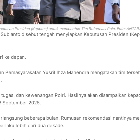
putusan Presiden (Keppres) untuk membentuk Tim Reformasi Polri. Foto-ANTAR
Subianto disebut tengah menyiapkan Keputusan Presiden (Kep
ri ke depan.
an Pemasyarakatan Yusril Ihza Mahendra mengatakan tim terse
n.
 tugas, dan kewenangan Polri. Hasilnya akan disampaikan kepa
 16 September 2025.
erlangsung beberapa bulan. Rumusan rekomendasi nantinya me
rlaku lebih dari dua dekade.