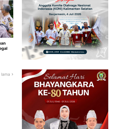
uan
egal
 lama