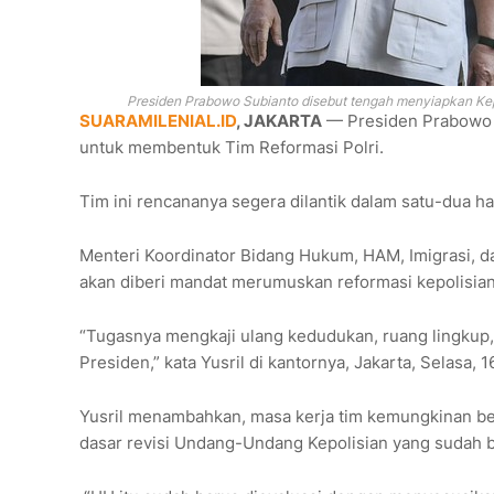
Presiden Prabowo Subianto disebut tengah menyiapkan Ke
SUARAMILENIAL.ID
, JAKARTA
— Presiden Prabowo 
untuk membentuk Tim Reformasi Polri.
Tim ini rencananya segera dilantik dalam satu-dua ha
Menteri Koordinator Bidang Hukum, HAM, Imigrasi, d
akan diberi mandat merumuskan reformasi kepolisia
“Tugasnya mengkaji ulang kedudukan, ruang lingkup,
Presiden,” kata Yusril di kantornya, Jakarta, Selasa,
Yusril menambahkan, masa kerja tim kemungkinan b
dasar revisi Undang-Undang Kepolisian yang sudah be