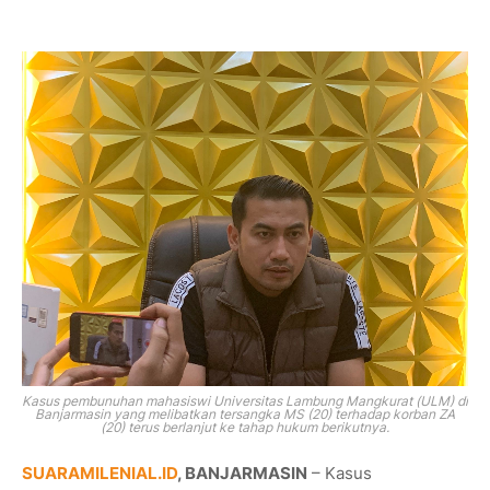
Kasus pembunuhan mahasiswi Universitas Lambung Mangkurat (ULM) di
Banjarmasin yang melibatkan tersangka MS (20) terhadap korban ZA
(20) terus berlanjut ke tahap hukum berikutnya.
SUARAMILENIAL.ID
, BANJARMASIN
– Kasus