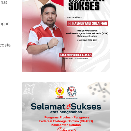
ihat
engan
costa