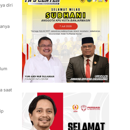
a diri
manya
elum
a saat
ip