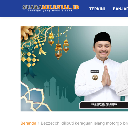
TERKINI
BANJA
Beranda
Bezzecchi diliputi keraguan jelang motorgp br