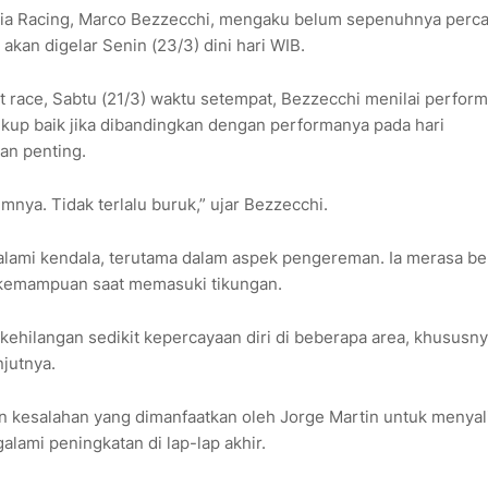
ia Racing, Marco Bezzecchi, mengaku belum sepenuhnya percay
an digelar Senin (23/3) dini hari WIB.
int race, Sabtu (21/3) waktu setempat, Bezzecchi menilai perfor
ukup baik jika dibandingkan dengan performanya pada hari
an penting.
umnya. Tidak terlalu buruk,” ujar Bezzecchi.
alami kendala, terutama dalam aspek pengereman. Ia merasa b
 kemampuan saat memasuki tikungan.
ehilangan sedikit kepercayaan diri di beberapa area, khususny
njutnya.
an kesalahan yang dimanfaatkan oleh Jorge Martin untuk menyal
alami peningkatan di lap-lap akhir.