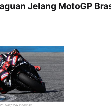
raguan Jelang MotoGP Bras
oto-Dok/CNN Indonesia