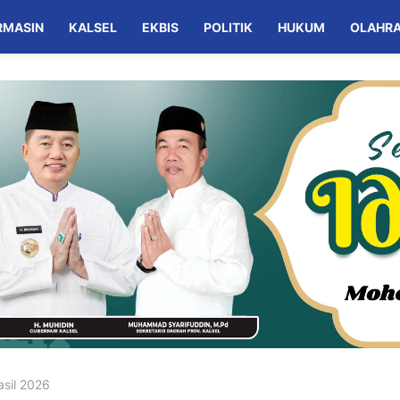
RMASIN
KALSEL
EKBIS
POLITIK
HUKUM
OLAHR
asil 2026