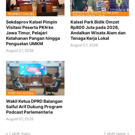
ANDALKAN WISATA ALAM DAN
PEMPROV KALSEL
TENAGA KERJA LOKAL
Sekdaprov Kalsel Pimpin
Kalsel Park Bidik Omzet
Visitasi Peserta PKN ke
Rp800 Juta pada 2026,
Jawa Timur, Pelajari
Andalkan Wisata Alam dan
Ketahanan Pangan hingga
Tenaga Kerja Lokal
Penguatan UMKM
August 07, 2026
August 07, 2026
DPRD BALANGAN
Wakil Ketua DPRD Balangan
Saiful Arif Dukung Program
Podcast Parlementaria
August 07, 2026
Lebih baru
Lebih lama