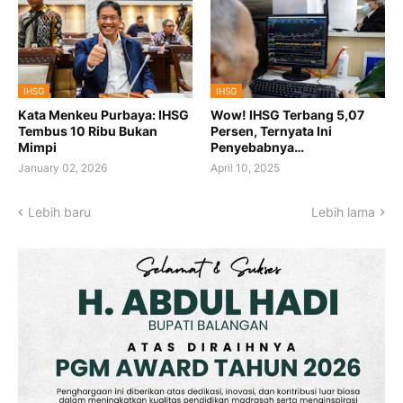
IHSG
IHSG
Kata Menkeu Purbaya: IHSG
Wow! IHSG Terbang 5,07
Tembus 10 Ribu Bukan
Persen, Ternyata Ini
Mimpi
Penyebabnya…
January 02, 2026
April 10, 2025
Lebih baru
Lebih lama