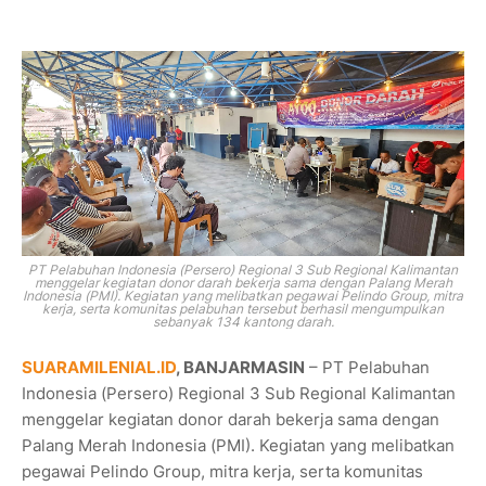
PT Pelabuhan Indonesia (Persero) Regional 3 Sub Regional Kalimantan
menggelar kegiatan donor darah bekerja sama dengan Palang Merah
Indonesia (PMI). Kegiatan yang melibatkan pegawai Pelindo Group, mitra
kerja, serta komunitas pelabuhan tersebut berhasil mengumpulkan
sebanyak 134 kantong darah.
SUARAMILENIAL.ID
, BANJARMASIN
– PT Pelabuhan
Indonesia (Persero) Regional 3 Sub Regional Kalimantan
menggelar kegiatan donor darah bekerja sama dengan
Palang Merah Indonesia (PMI). Kegiatan yang melibatkan
pegawai Pelindo Group, mitra kerja, serta komunitas