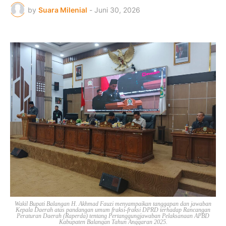
by
Suara Milenial
-
Juni 30, 2026
Wakil Bupati Balangan H. Akhmad Fauzi menyampaikan tanggapan dan jawaban
Kepala Daerah atas pandangan umum fraksi-fraksi DPRD terhadap Rancangan
Peraturan Daerah (Raperda) tentang Pertanggungjawaban Pelaksanaan APBD
Kabupaten Balangan Tahun Anggaran 2025.